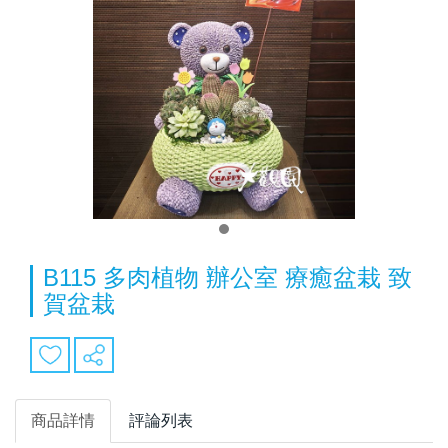
B115 多肉植物 辦公室 療癒盆栽 致
賀盆栽
商品詳情
評論列表