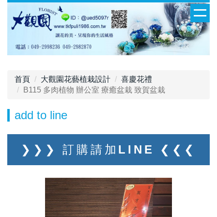
首頁
大觀園花藝植栽設計
喜慶花禮
B115 多肉植物 辦公室 療癒盆栽 致賀盆栽
add to line
❯❯❯ 訂購請加LINE ❮❮❮