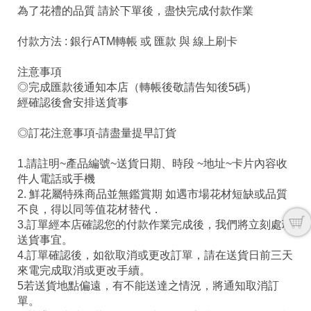
為了花禮的品質 請於下單後，盡快完成付款作業
付款方法 : 銀行ATM轉帳 或 匯款 與 線上刷卡
注意事項
◎完成匯款後通知本店（轉帳後敬請告知後5碼）
經確認後會安排送貨事
◎訂花注意事項-請盡量提早訂貨
1.請註明~產品編號~送貨日期、時段 ~地址~卡片內容收
件人電話或手機
2. 鮮花屬特殊商品並無鑑賞期 如遇市場花材短缺或品質
不良，得以同等值花材替代．
3.訂單經本店確認您的付款作業完成後，我們將立刻處理
送貨事宜。
4.訂單確認後，如欲取消或更改訂單，請在送貨日前三天
來電完成取消或更改手續。
5若送貨地點偏遠，有不能送達之情況，將通知取消訂
單。