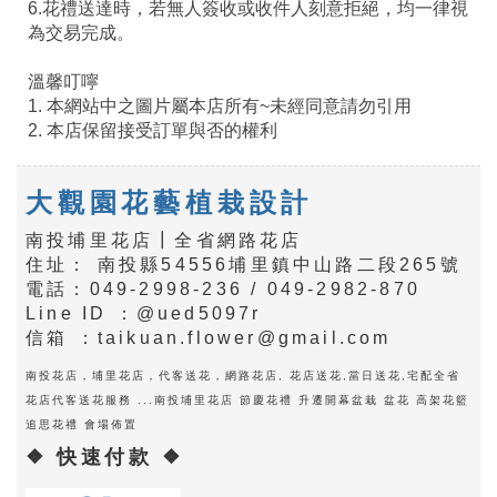
6.花禮送達時，若無人簽收或收件人刻意拒絕，均一律視
為交易完成。
溫馨叮嚀
1. 本網站中之圖片屬本店所有~未經同意請勿引用
2. 本店保留接受訂單與否的權利
大觀園花藝植栽設計
南投埔里花店┃全省網路花店
住址： 南投縣54556埔里鎮中山路二段265號
電話：049-2998-236 / 049-2982-870
Line ID ：@ued5097r
信箱 ：taikuan.flower@gmail.com
南投花店，埔里花店，代客送花，網路花店, 花店送花,當日送花,宅配全省
花店代客送花服務 ...南投埔里花店 節慶花禮 升遷開幕盆栽 盆花 高架花籃
追思花禮 會場佈置
❖ 快速付款 ❖