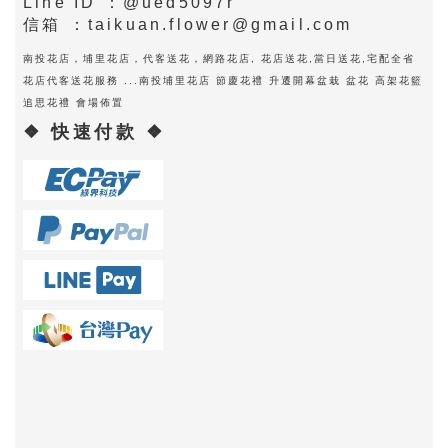
Line ID ：@ued5097r
信箱 ：taikuan.flower@gmail.com
南投花店，埔里花店，代客送花，網路花店, 花店送花,當日送花,宅配全省
花店代客送花服務 ...南投埔里花店 節慶花禮 升遷開幕盆栽 盆花 高架花籃
追思花禮 會場佈置
❖ 快速付款 ❖