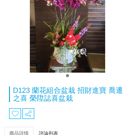
D123 蘭花組合盆栽 招財進寶 喬遷
之喜 榮陞誌喜盆栽
商品詳情
評論列表