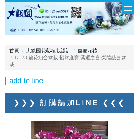
首頁
大觀園花藝植栽設計
喜慶花禮
D123 蘭花組合盆栽 招財進寶 喬遷之喜 榮陞誌喜盆
栽
add to line
❯❯❯ 訂購請加LINE ❮❮❮