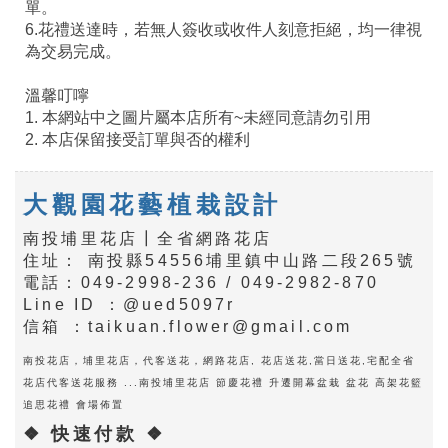
單。
6.花禮送達時，若無人簽收或收件人刻意拒絕，均一律視
為交易完成。
溫馨叮嚀
1. 本網站中之圖片屬本店所有~未經同意請勿引用
2. 本店保留接受訂單與否的權利
大觀園花藝植栽設計
南投埔里花店┃全省網路花店
住址： 南投縣54556埔里鎮中山路二段265號
電話：049-2998-236 / 049-2982-870
Line ID ：@ued5097r
信箱 ：taikuan.flower@gmail.com
南投花店，埔里花店，代客送花，網路花店, 花店送花,當日送花,宅配全省
花店代客送花服務 ...南投埔里花店 節慶花禮 升遷開幕盆栽 盆花 高架花籃
追思花禮 會場佈置
❖ 快速付款 ❖