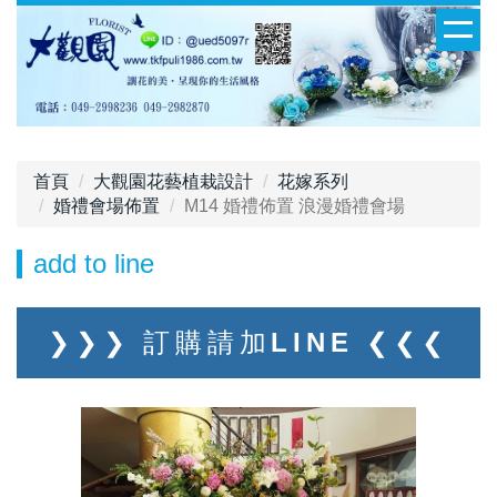
首頁
大觀園花藝植栽設計
花嫁系列
婚禮會場佈置
M14 婚禮佈置 浪漫婚禮會場
add to line
❯❯❯ 訂購請加LINE ❮❮❮