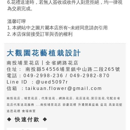
6.花禮送達時，若無人簽收或收件人刻意拒絕，均一律視
為交易完成。
溫馨叮嚀
1. 本網站中之圖片屬本店所有~未經同意請勿引用
2. 本店保留接受訂單與否的權利
大觀園花藝植栽設計
南投埔里花店┃全省網路花店
住址： 南投縣54556埔里鎮中山路二段265號
電話：049-2998-236 / 049-2982-870
Line ID ：@ued5097r
信箱 ：taikuan.flower@gmail.com
南投花店，埔里花店，代客送花，網路花店, 花店送花,當日送花,宅配全省
花店代客送花服務 ...南投埔里花店 節慶花禮 升遷開幕盆栽 盆花 高架花籃
追思花禮 會場佈置
❖ 快速付款 ❖