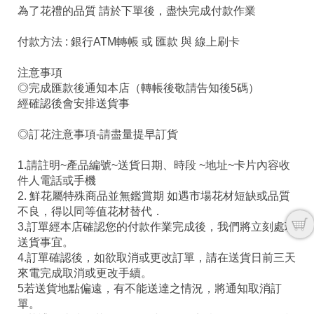
為了花禮的品質 請於下單後，盡快完成付款作業
付款方法 : 銀行ATM轉帳 或 匯款 與 線上刷卡
注意事項
◎完成匯款後通知本店（轉帳後敬請告知後5碼）
經確認後會安排送貨事
◎訂花注意事項-請盡量提早訂貨
1.請註明~產品編號~送貨日期、時段 ~地址~卡片內容收
件人電話或手機
2. 鮮花屬特殊商品並無鑑賞期 如遇市場花材短缺或品質
不良，得以同等值花材替代．
3.訂單經本店確認您的付款作業完成後，我們將立刻處理
送貨事宜。
4.訂單確認後，如欲取消或更改訂單，請在送貨日前三天
來電完成取消或更改手續。
5若送貨地點偏遠，有不能送達之情況，將通知取消訂
單。