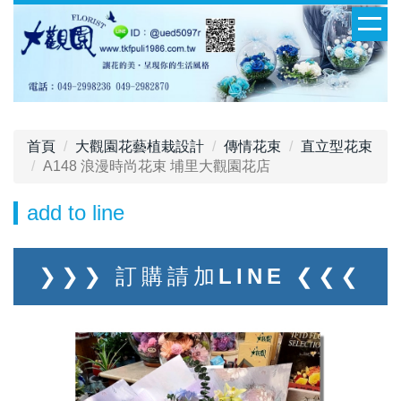
首頁
大觀園花藝植栽設計
傳情花束
直立型花束
A148 浪漫時尚花束 埔里大觀園花店
add to line
❯❯❯ 訂購請加LINE ❮❮❮